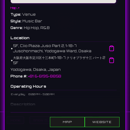
Map ↗
Type:
Venue
Style:
Music Bar
Genre:
Hip Hop, R&B
Location
5F, Clio Plaza Juso Part 2, 1-18-7
⚫︎
Jusohonmachi, Yodogawa Ward, Osaka
大阪府大阪市淀川区十三本町1-18-7 クリオプラザ十三 パート2
⚫︎
5F
Yodogawa, Osaka, Japan
Phone #:
+81 6-6195-8858
Operating Hours
Everyday
8:00 PM - 5:00 AM
Description
A music bar in Juso, Osaka. DJ events are held, focusing on
hip-hop.
Home
Show DJs
Show Events
Search
MAP
WEBSITE
大阪・十三にあるミュージックバー。ヒップホップを中心にDJイベント
が開催されています。