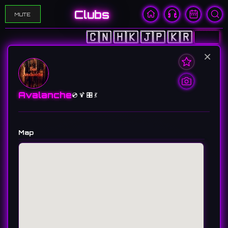
Clubs
MUTE
🇨🇳
🇭🇰
🇯🇵
🇰🇷
🇺🇸
×
Avalanche
💿 🍹 🎛️ 💃
Map