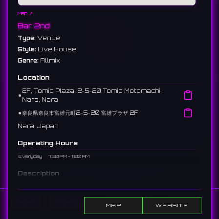
Map ↗
Bar 2nd
Type:
Venue
Style:
Live House
Genre:
Allmix
Location
2F, Tomio Plaza, 2-5-20 Tomio Motomachi,
⚫︎
Nara, Nara
⚫︎
奈良県奈良市富雄元町2-5-20 富雄プラザ 2F
Nara, Japan
Operating Hours
Everyday
7:30 PM - 1:00 AM
Description
A bar in Tomio, Nara. We regularly hold music lives and events.
奈良・富雄にあるバー。音楽ライブやイベントを定期的に開催していま
Home
Show DJs
Show Events
Search
MAP
WEBSITE
す。
$ 16 reviews 4.3 ⭐️