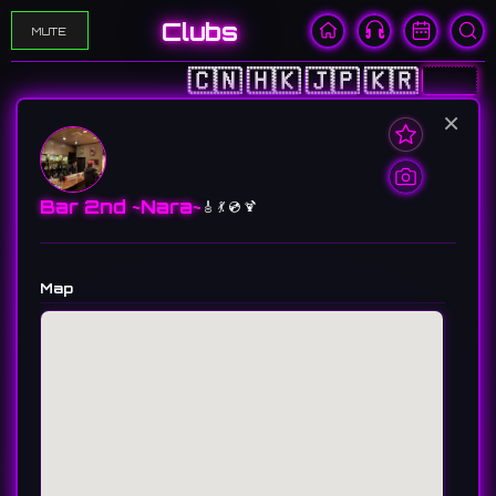
Clubs
MUTE
🇨🇳
🇭🇰
🇯🇵
🇰🇷
🇺🇸
×
Bar 2nd ~Nara~
🎸 💃 💿 🍹
Map