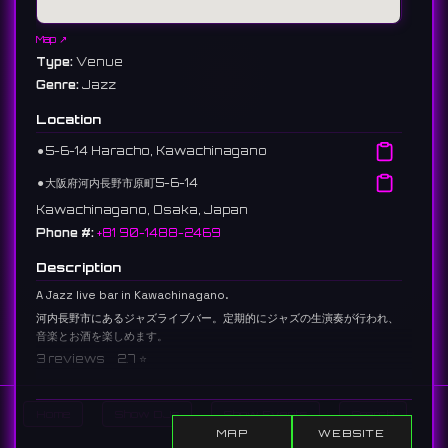
Map ↗
Type:
Venue
Genre:
Jazz
Location
⚫︎
5-6-14 Haracho, Kawachinagano
⚫︎
大阪府河内長野市原町5-6-14
Kawachinagano, Osaka, Japan
Phone #:
+81 90-1488-2469
Description
A Jazz live bar in Kawachinagano.
河内長野市にあるジャズライブバー。定期的にジャズの生演奏が行われ、
音楽とお酒を楽しめます。
3 reviews 2.7 ⭐️
Home
Show DJs
Show Events
Search
MAP
WEBSITE