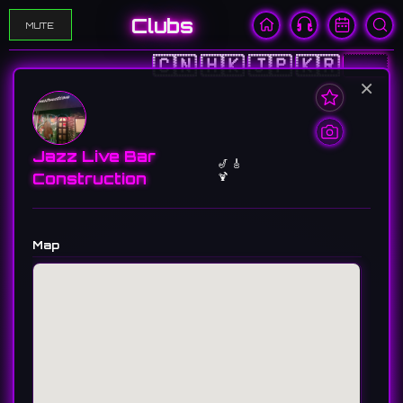
Clubs
MUTE
🇨🇳
🇭🇰
🇯🇵
🇰🇷
🇺🇸
×
Jazz Live Bar
🎷 🎸
Construction
🍹
Map