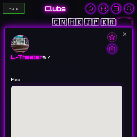
Clubs
MUTE
🇨🇳
🇭🇰
🇯🇵
🇰🇷
🇺🇸
×
L-Theater
🎭 🎵
Map