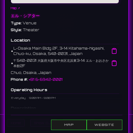
Map ↗
エル・シアター
Type:
Venue
Style:
Theater
Location
L-Osaka Main Bldg 2F, 3-14 Kitahama-higashi,
⚫︎
Chuo-ku, Osaka, 540-0031, Japan
〒540-0031 大阪府大阪市中央区北浜東3-14 エル・おおさか
⚫︎
本館2F
Chuo, Osaka, Japan
Phone #:
+81 6-6942-0001
Operating Hours
Everyday
9:00 AM - 9:00 PM
Description
An 800-seat hall within the Osaka Prefectural Labor Center "L-
Osaka," used for plays, concerts, and lectures.
Home
Show DJs
Show Events
Search
MAP
WEBSITE
大阪府立労働センター「エル・おおさか」内にある800席のホール。演