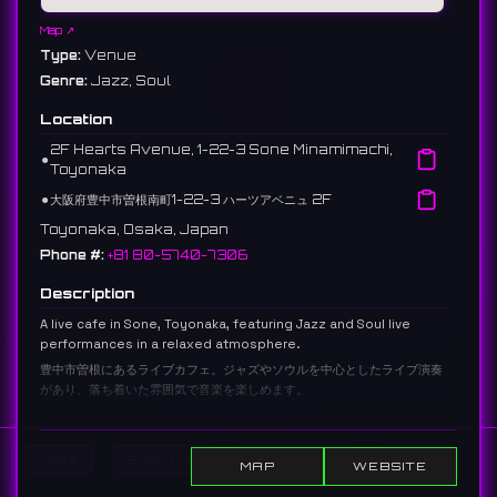
Map ↗
Type:
Venue
Genre:
Jazz, Soul
Location
2F Hearts Avenue, 1-22-3 Sone Minamimachi,
⚫︎
Toyonaka
⚫︎
大阪府豊中市曽根南町1-22-3 ハーツアベニュ 2F
Toyonaka, Osaka, Japan
Phone #:
+81 80-5740-7306
Description
A live cafe in Sone, Toyonaka, featuring Jazz and Soul live
performances in a relaxed atmosphere.
豊中市曽根にあるライブカフェ。ジャズやソウルを中心としたライブ演奏
があり、落ち着いた雰囲気で音楽を楽しめます。
13 reviews 4.6 ⭐️
Links:
Home
Show DJs
Show Events
Search
MAP
WEBSITE
facebook