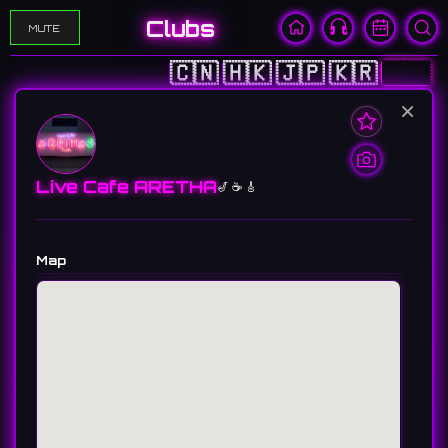
Clubs
MUTE
🇨🇳
🇭🇰
🇯🇵
🇰🇷
🇺🇸
×
Live Cafe ARETHA
🎷 ☕️ 🎸
Map