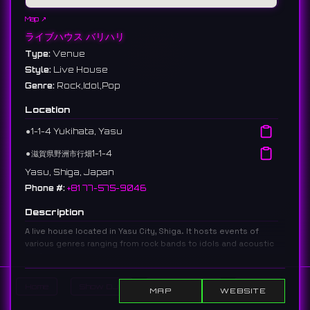
Map ↗
ライブハウス バリハリ
Type:
Venue
Style:
Live House
Genre:
Rock,Idol,Pop
Location
⚫︎
1-1-4 Yukihata, Yasu
⚫︎
滋賀県野洲市行畑1-1-4
Yasu, Shiga, Japan
Phone #:
+81 77-575-9046
Description
A live house located in Yasu City, Shiga. It hosts events of
various genres ranging from rock bands to idols and acoustic
performances.
滋賀県野洲市にあるライブハウス。ロックバンドからアイドル、アコース
ティックまで幅広いジャンルのイベントが行われている。
Home
Show DJs
Show Events
Search
MAP
WEBSITE
104 reviews 4.4 ⭐️