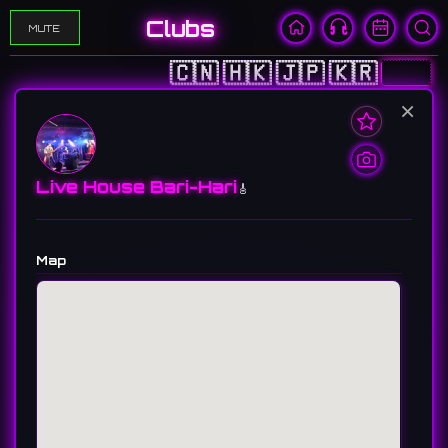
Clubs
MUTE
🇨🇳
🇭🇰
🇯🇵
🇰🇷
🇺🇸
×
Live House Bari-Hari
🎸
Map