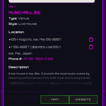
Map ↗
MUSIC HALL 音生
Type:
Venue
Style:
Live House
Location
⚫︎
125-1 Kogicho, Ise, Mie 516-0007
⚫︎
〒516-0007 三重県伊勢市小木町125-1
Ise, Mie, Japan
Phone #:
+81 90-7869-5765
Description
A live house in Ise, Mie. It boosts the local music scene by
featuring performances from both local and touring bands.
三重県伊勢市にあるライブハウス。地元のバンドやツアーバンドが出演
し、伊勢の音楽シーンを盛り上げている。
5 reviews 4.4 ⭐️
Home
Show DJs
Show Events
Search
MAP
WEBSITE