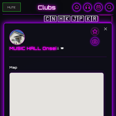
Clubs
MUTE
🇨🇳
🇭🇰
🇯🇵
🇰🇷
🇺🇸
×
MUSIC HALL Onsei
🎸 🍽️
Map